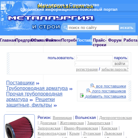
Металлургия и Строительство
Украинский информационно-поисковый портал
Главная
Предприятия
Объявления
Рейтинг
Потребности
Поставщики
Прайс-
Форум
Работа
строки
пользователь:
пароль:
регистрация
/
забыли пароль?
Поставщики
все поставщики
Трубопроводная арматура
лого поставщиков
Прочая трубопроводная
добавить поставщика
арматура
Решетки
защитные, фильтры
Регион:
Винницкая
|
Волынская
|
Днепропетровская
|
Донецкая
|
Житомирская
|
Закарпатская
|
Запорожская
|
Ивано-Франковская
|
Киевская
|
Кировоградская
|
Крым
|
Луганская
|
Львовская
|