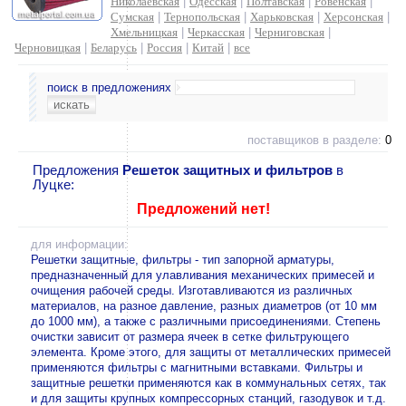
Николаевская
|
Одесская
|
Полтавская
|
Ровенская
|
Сумская
|
Тернопольская
|
Харьковская
|
Херсонская
|
Хмельницкая
|
Черкасская
|
Черниговская
|
Черновицкая
|
Беларусь
|
Россия
|
Китай
|
все
поиск в предложениях
поставщиков в разделе:
0
Предложения
Решеток защитных и фильтров
в
Луцке:
Предложений нет!
для информации:
Решетки защитные, фильтры - тип запорной арматуры,
предназначенный для улавливания механических примесей и
очищения рабочей среды. Изготавливаются из различных
материалов, на разное давление, разных диаметров (от 10 мм
до 1000 мм), а также с различными присоединениями. Степень
очистки зависит от размера ячеек в сетке фильтрующего
элемента. Кроме этого, для защиты от металлических примесей
применяются фильтры с магнитными вставками. Фильтры и
защитные решетки применяются как в коммунальных сетях, так
и для защиты крупных компрессорных станций, газодувок и т.д.