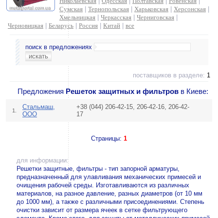
Николаевская
|
Одесская
|
Полтавская
|
Ровенская
|
Сумская
|
Тернопольская
|
Харьковская
|
Херсонская
|
Хмельницкая
|
Черкасская
|
Черниговская
|
Черновицкая
|
Беларусь
|
Россия
|
Китай
|
все
поиск в предложениях
поставщиков в разделе:
1
Предложения
Решеток защитных и фильтров
в Киеве:
Стальмаш,
+38 (044) 206-42-15, 206-42-16, 206-42-
1.
ООО
17
Страницы:
1
для информации:
Решетки защитные, фильтры - тип запорной арматуры,
предназначенный для улавливания механических примесей и
очищения рабочей среды. Изготавливаются из различных
материалов, на разное давление, разных диаметров (от 10 мм
до 1000 мм), а также с различными присоединениями. Степень
очистки зависит от размера ячеек в сетке фильтрующего