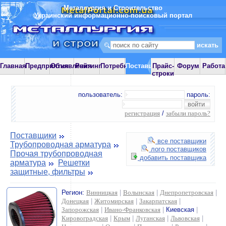
Металлургия и Строительство
Украинский информационно-поисковый портал
Главная
Предприятия
Объявления
Рейтинг
Потребности
Поставщики
Прайс-
Форум
Работа
строки
пользователь:
пароль:
регистрация
/
забыли пароль?
Поставщики
все поставщики
Трубопроводная арматура
лого поставщиков
Прочая трубопроводная
добавить поставщика
арматура
Решетки
защитные, фильтры
Регион:
Винницкая
|
Волынская
|
Днепропетровская
|
Донецкая
|
Житомирская
|
Закарпатская
|
Запорожская
|
Ивано-Франковская
|
Киевская
|
Кировоградская
|
Крым
|
Луганская
|
Львовская
|